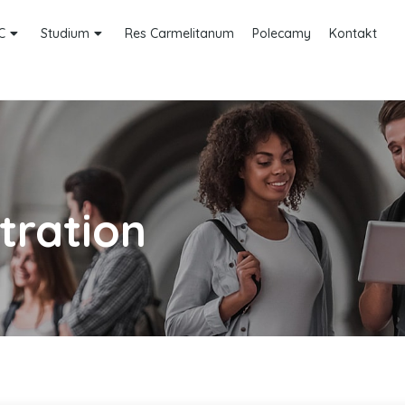
C
Studium
Res Carmelitanum
Polecamy
Kontakt
tration