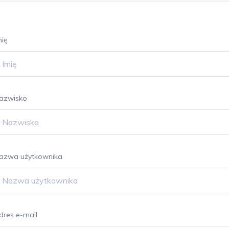
mię
azwisko
azwa użytkownika
dres e-mail