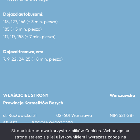
Dojazd autobusami:
118, 127, 166 (+ 3 min. pieszo)
185 (+ 5 min. pieszo)
111, 117, 158 (+ 7 min. pieszo)
Dojazd tramwajem:
7, 9, 22, 24, 25 (+ 8 min. pieszo)
WŁAŚCICIEL STRONY
Warszawska
Prowincja Karmelitów Bosych
ul. Racławicka 31 02-601 Warszawa NIP: 521-28-
85-632 REGON: 040020230
Strona internetowa korzysta z plików Cookies. Wchodząc na
stronę stajesz się jej użytkownikiem i wyrażasz zgodę na