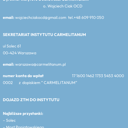
o. Wojciech Ciak OCD
email:
wojciechciakocd@gmail.com tel.+48 609 910 050
SEKRETARIAT INSTYTUTU CARMELITANUM
ul Solec 61
00-424 Warszawa
email:
warszawa@carmelitanum.pl
numer konta do wpłat
17 1600 1462 1733 5453 4000
0002 z dopiskiem ” CARMELITANUM”
DOJAZD ZTM DO INSTYTUTU
Najbliższe przystanki:
– Solec
– Most Poniatowskiego