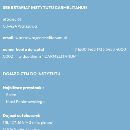
SEKRETARIAT INSTYTUTU CARMELITANUM
ul Solec 61
00-424 Warszawa
email:
warszawa@carmelitanum.pl
numer konta do wpłat
17 1600 1462 1733 5453 4000
0002 z dopiskiem ” CARMELITANUM”
DOJAZD ZTM DO INSTYTUTU
Najbliższe przystanki:
– Solec
– Most Poniatowskiego
Dojazd autobusami:
118, 127, 166 (+ 3 min. pieszo)
185 (+ 5 min. pieszo)