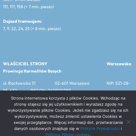
111, 117, 158 (+ 7 min. pieszo)
Dojazd tramwajem:
7, 9, 22, 24, 25 (+ 8 min. pieszo)
WŁAŚCICIEL STRONY
Warszawska
Prowincja Karmelitów Bosych
ul. Racławicka 31 02-601 Warszawa NIP: 521-28-
85-632 REGON: 040020230
Strona internetowa korzysta z plików Cookies. Wchodząc na
stronę stajesz się jej użytkownikiem i wyrażasz zgodę na
wykorzystywanie plików Cookies. Jeżeli nie zgadzasz się na ich
MENU
wykorzystywanie, możesz zmienić ustawienia Cookies w
swojej przeglądarce. Więcej informacji dot. przetwarzania
Prawa do materiałów publikowanych na tej stronie należą do
danych osobowych znajduje się w
Polityce Prywatności
i
Warszawskiej Prowincji Karmelitów Bosych, chyba że podano
Polityce Plików cookies
.