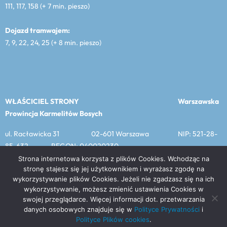
111, 117, 158 (+ 7 min. pieszo)
Dojazd tramwajem:
7, 9, 22, 24, 25 (+ 8 min. pieszo)
WŁAŚCICIEL STRONY
Warszawska
Prowincja Karmelitów Bosych
ul. Racławicka 31 02-601 Warszawa NIP: 521-28-
85-632 REGON: 040020230
Strona internetowa korzysta z plików Cookies. Wchodząc na
stronę stajesz się jej użytkownikiem i wyrażasz zgodę na
wykorzystywanie plików Cookies. Jeżeli nie zgadzasz się na ich
MENU
wykorzystywanie, możesz zmienić ustawienia Cookies w
swojej przeglądarce. Więcej informacji dot. przetwarzania
Prawa do materiałów publikowanych na tej stronie należą do
danych osobowych znajduje się w
Polityce Prywatności
i
Warszawskiej Prowincji Karmelitów Bosych, chyba że podano
Polityce Plików cookies
.