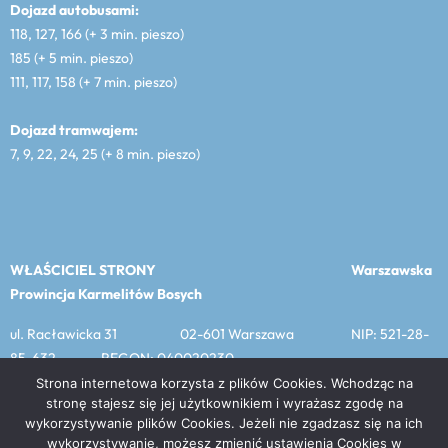
Dojazd autobusami:
118, 127, 166 (+ 3 min. pieszo)
185 (+ 5 min. pieszo)
111, 117, 158 (+ 7 min. pieszo)
Dojazd tramwajem:
7, 9, 22, 24, 25 (+ 8 min. pieszo)
WŁAŚCICIEL STRONY
Warszawska
Prowincja Karmelitów Bosych
ul. Racławicka 31 02-601 Warszawa NIP: 521-28-
85-632 REGON: 040020230
Strona internetowa korzysta z plików Cookies. Wchodząc na
stronę stajesz się jej użytkownikiem i wyrażasz zgodę na
wykorzystywanie plików Cookies. Jeżeli nie zgadzasz się na ich
MENU
wykorzystywanie, możesz zmienić ustawienia Cookies w