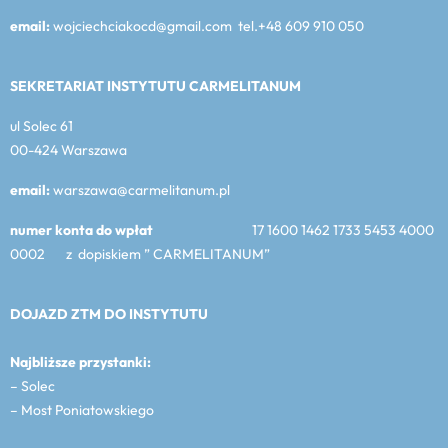
email:
wojciechciakocd@gmail.com tel.+48 609 910 050
SEKRETARIAT INSTYTUTU CARMELITANUM
ul Solec 61
00-424 Warszawa
email:
warszawa@carmelitanum.pl
numer konta do wpłat
17 1600 1462 1733 5453 4000
0002 z dopiskiem ” CARMELITANUM”
DOJAZD ZTM DO INSTYTUTU
Najbliższe przystanki:
– Solec
– Most Poniatowskiego