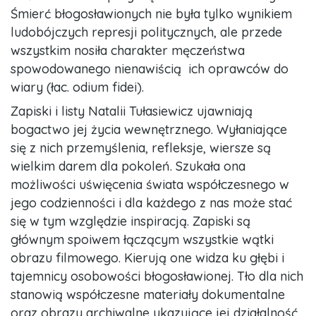
Śmierć błogosławionych nie była tylko wynikiem
ludobójczych represji politycznych, ale przede
wszystkim nosiła charakter męczeństwa
spowodowanego nienawiścią ich oprawców do
wiary (łac. odium fidei).
Zapiski i listy Natalii Tułasiewicz ujawniają
bogactwo jej życia wewnętrznego. Wyłaniające
się z nich przemyślenia, refleksje, wiersze są
wielkim darem dla pokoleń. Szukała ona
możliwości uświęcenia świata współczesnego w
jego codzienności i dla każdego z nas może stać
się w tym względzie inspiracją. Zapiski są
głównym spoiwem łączącym wszystkie wątki
obrazu filmowego. Kierują one widza ku głębi i
tajemnicy osobowości błogosławionej. Tło dla nich
stanowią współczesne materiały dokumentalne
oraz obrazy archiwalne ukazujące jej działalność