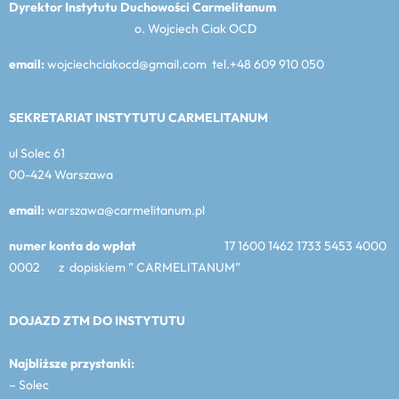
Dyrektor Instytutu Duchowości Carmelitanum
o. Wojciech Ciak OCD
email:
wojciechciakocd@gmail.com tel.+48 609 910 050
SEKRETARIAT INSTYTUTU CARMELITANUM
ul Solec 61
00-424 Warszawa
email:
warszawa@carmelitanum.pl
numer konta do wpłat
17 1600 1462 1733 5453 4000
0002 z dopiskiem ” CARMELITANUM”
DOJAZD ZTM DO INSTYTUTU
Najbliższe przystanki:
– Solec