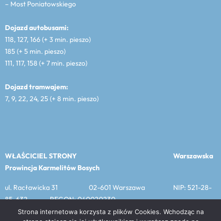
– Most Poniatowskiego
Dojazd autobusami:
118, 127, 166 (+ 3 min. pieszo)
185 (+ 5 min. pieszo)
111, 117, 158 (+ 7 min. pieszo)
Dojazd tramwajem:
7, 9, 22, 24, 25 (+ 8 min. pieszo)
WŁAŚCICIEL STRONY
Warszawska
Prowincja Karmelitów Bosych
ul. Racławicka 31 02-601 Warszawa NIP: 521-28-
85-632 REGON: 040020230
Strona internetowa korzysta z plików Cookies. Wchodząc na