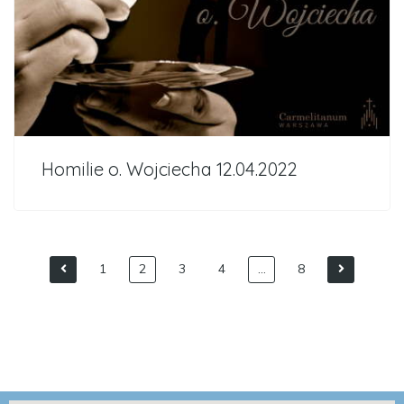
Homilie o. Wojciecha 12.04.2022
1
2
3
4
…
8