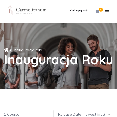
Zaloguj się
0
Inauguracja roku
Inauguracja Roku
1
Course
Release Date (newest first)