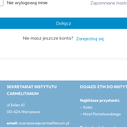
Nie wylogowuj mnie
Zapomniane hasł
Dołącz
Nie masz jeszcze konta?
Zarejestruj się
SEKRETARIAT INSTYTUTU
DOJAZD ZTM DO INSTY
CARMELITANUM
Najbliższe przystanki:
ul Solec 61
– Solec
00-424 Warszawa
– Most Poniatowskiego
email:
warszawa@carmelitanum.pl