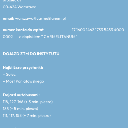
00-424 Warszawa
email:
warszawa@carmelitanum.pl
numer konta do wpłat
17 1600 1462 1733 5453 4000
0002 z dopiskiem ” CARMELITANUM”
DOJAZD ZTM DO INSTYTUTU
Najbliższe przystanki:
– Solec
– Most Poniatowskiego
Dojazd autobusami:
118, 127, 166 (+ 3 min. pieszo)
185 (+ 5 min. pieszo)
111, 117, 158 (+ 7 min. pieszo)