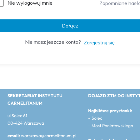
Nie wylogowuj mnie
Zapomniane hasł
Dołącz
Nie masz jeszcze konta?
Zarejestruj się
SEKRETARIAT INSTYTUTU
DOJAZD ZTM DO INSTY
CARMELITANUM
Najbliższe przystanki:
ul Solec 61
– Solec
00-424 Warszawa
– Most Poniatowskiego
email:
warszawa@carmelitanum.pl