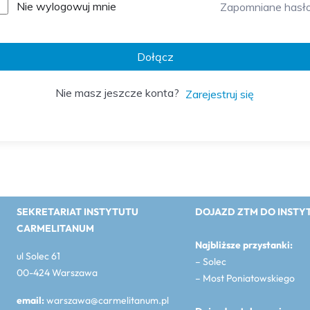
Nie wylogowuj mnie
Zapomniane hasł
Dołącz
Nie masz jeszcze konta?
Zarejestruj się
SEKRETARIAT INSTYTUTU
DOJAZD ZTM DO INSTY
CARMELITANUM
Najbliższe przystanki:
ul Solec 61
– Solec
00-424 Warszawa
– Most Poniatowskiego
email:
warszawa@carmelitanum.pl