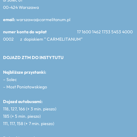
00-424 Warszawa
email:
warszawa@carmelitanum.pl
numer konta do wpłat
17 1600 1462 1733 5453 4000
0002 z dopiskiem ” CARMELITANUM”
DOJAZD ZTM DO INSTYTUTU
Najbliższe przystanki:
– Solec
– Most Poniatowskiego
Dojazd autobusami:
118, 127, 166 (+ 3 min. pieszo)
185 (+ 5 min. pieszo)
111, 117, 158 (+ 7 min. pieszo)