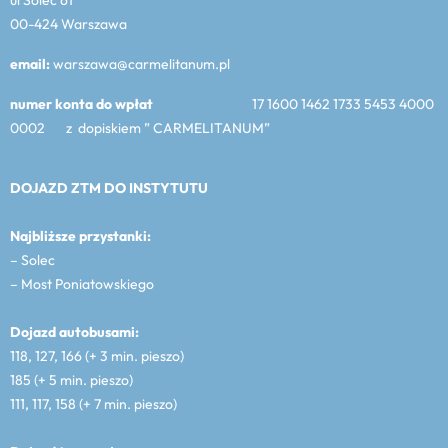
00-424 Warszawa
email:
warszawa@carmelitanum.pl
numer konta do wpłat
17 1600 1462 1733 5453 4000
0002 z dopiskiem ” CARMELITANUM”
DOJAZD ZTM DO INSTYTUTU
Najbliższe przystanki:
– Solec
– Most Poniatowskiego
Dojazd autobusami:
118, 127, 166 (+ 3 min. pieszo)
185 (+ 5 min. pieszo)
111, 117, 158 (+ 7 min. pieszo)