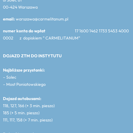
00-424 Warszawa
email:
warszawa@carmelitanum.pl
numer konta do wpłat
17 1600 1462 1733 5453 4000
0002 z dopiskiem ” CARMELITANUM”
DOJAZD ZTM DO INSTYTUTU
Najbliższe przystanki:
– Solec
– Most Poniatowskiego
Dojazd autobusami:
118, 127, 166 (+ 3 min. pieszo)
185 (+ 5 min. pieszo)
111, 117, 158 (+ 7 min. pieszo)