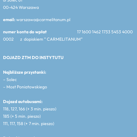
00-424 Warszawa
email:
warszawa@carmelitanum.pl
numer konta do wpłat
17 1600 1462 1733 5453 4000
0002 z dopiskiem ” CARMELITANUM”
DOJAZD ZTM DO INSTYTUTU
Najbliższe przystanki:
– Solec
– Most Poniatowskiego
Dojazd autobusami:
118, 127, 166 (+ 3 min. pieszo)
185 (+ 5 min. pieszo)
111, 117, 158 (+ 7 min. pieszo)