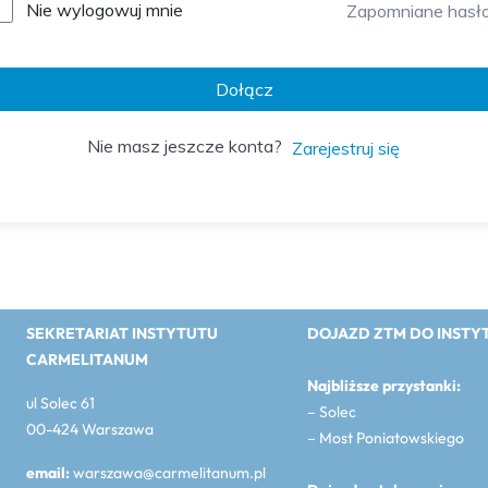
Nie wylogowuj mnie
Zapomniane hasł
Dołącz
Nie masz jeszcze konta?
Zarejestruj się
SEKRETARIAT INSTYTUTU
DOJAZD ZTM DO INSTY
CARMELITANUM
Najbliższe przystanki:
ul Solec 61
– Solec
00-424 Warszawa
– Most Poniatowskiego
email:
warszawa@carmelitanum.pl