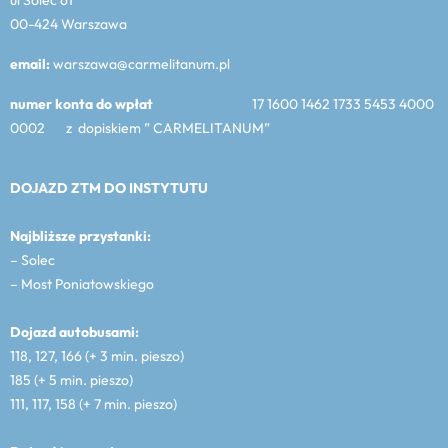
00-424 Warszawa
email:
warszawa@carmelitanum.pl
numer konta do wpłat
17 1600 1462 1733 5453 4000
0002 z dopiskiem ” CARMELITANUM”
DOJAZD ZTM DO INSTYTUTU
Najbliższe przystanki:
– Solec
– Most Poniatowskiego
Dojazd autobusami:
118, 127, 166 (+ 3 min. pieszo)
185 (+ 5 min. pieszo)
111, 117, 158 (+ 7 min. pieszo)