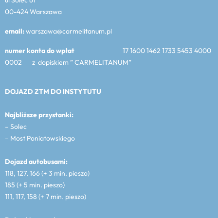
00-424 Warszawa
email:
warszawa@carmelitanum.pl
numer konta do wpłat
17 1600 1462 1733 5453 4000
0002 z dopiskiem ” CARMELITANUM”
DOJAZD ZTM DO INSTYTUTU
Najbliższe przystanki:
– Solec
– Most Poniatowskiego
Dojazd autobusami:
118, 127, 166 (+ 3 min. pieszo)
185 (+ 5 min. pieszo)
111, 117, 158 (+ 7 min. pieszo)