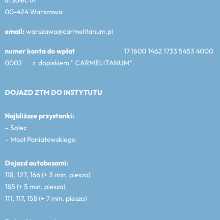
00-424 Warszawa
email:
warszawa@carmelitanum.pl
numer konta do wpłat
17 1600 1462 1733 5453 4000
0002 z dopiskiem ” CARMELITANUM”
DOJAZD ZTM DO INSTYTUTU
Najbliższe przystanki:
– Solec
– Most Poniatowskiego
Dojazd autobusami:
118, 127, 166 (+ 3 min. pieszo)
185 (+ 5 min. pieszo)
111, 117, 158 (+ 7 min. pieszo)