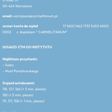
00-424 Warszawa
email:
warszawa@carmelitanum.pl
numer konta do wpłat
17 1600 1462 1733 5453 4000
0002 z dopiskiem ” CARMELITANUM”
DOJAZD ZTM DO INSTYTUTU
Najbliższe przystanki:
– Solec
– Most Poniatowskiego
Dojazd autobusami:
118, 127, 166 (+ 3 min. pieszo)
185 (+ 5 min. pieszo)
111, 117, 158 (+ 7 min. pieszo)