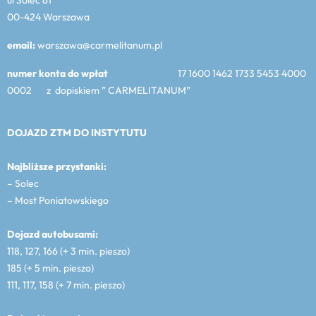
00-424 Warszawa
email:
warszawa@carmelitanum.pl
numer konta do wpłat
17 1600 1462 1733 5453 4000
0002 z dopiskiem ” CARMELITANUM”
DOJAZD ZTM DO INSTYTUTU
Najbliższe przystanki:
– Solec
– Most Poniatowskiego
Dojazd autobusami:
118, 127, 166 (+ 3 min. pieszo)
185 (+ 5 min. pieszo)
111, 117, 158 (+ 7 min. pieszo)