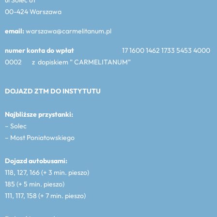
00-424 Warszawa
email:
warszawa@carmelitanum.pl
numer konta do wpłat
17 1600 1462 1733 5453 4000
0002 z dopiskiem ” CARMELITANUM”
DOJAZD ZTM DO INSTYTUTU
Najbliższe przystanki:
– Solec
– Most Poniatowskiego
Dojazd autobusami:
118, 127, 166 (+ 3 min. pieszo)
185 (+ 5 min. pieszo)
111, 117, 158 (+ 7 min. pieszo)