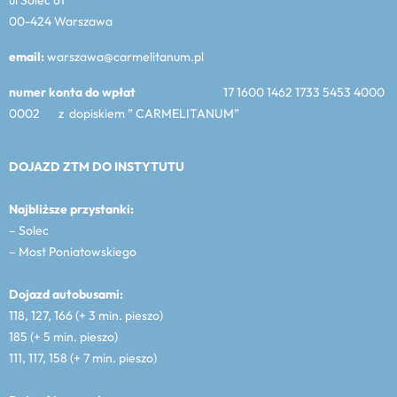
00-424 Warszawa
email:
warszawa@carmelitanum.pl
numer konta do wpłat
17 1600 1462 1733 5453 4000
0002 z dopiskiem ” CARMELITANUM”
DOJAZD ZTM DO INSTYTUTU
Najbliższe przystanki:
– Solec
– Most Poniatowskiego
Dojazd autobusami:
118, 127, 166 (+ 3 min. pieszo)
185 (+ 5 min. pieszo)
111, 117, 158 (+ 7 min. pieszo)