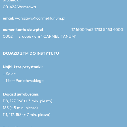
00-424 Warszawa
email:
warszawa@carmelitanum.pl
numer konta do wpłat
17 1600 1462 1733 5453 4000
0002 z dopiskiem ” CARMELITANUM”
DOJAZD ZTM DO INSTYTUTU
Najbliższe przystanki:
– Solec
– Most Poniatowskiego
Dojazd autobusami:
118, 127, 166 (+ 3 min. pieszo)
185 (+ 5 min. pieszo)
111, 117, 158 (+ 7 min. pieszo)