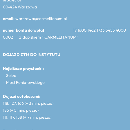
00-424 Warszawa
email:
warszawa@carmelitanum.pl
numer konta do wpłat
17 1600 1462 1733 5453 4000
0002 z dopiskiem ” CARMELITANUM”
DOJAZD ZTM DO INSTYTUTU
Najbliższe przystanki:
– Solec
– Most Poniatowskiego
Dojazd autobusami:
118, 127, 166 (+ 3 min. pieszo)
185 (+ 5 min. pieszo)
111, 117, 158 (+ 7 min. pieszo)