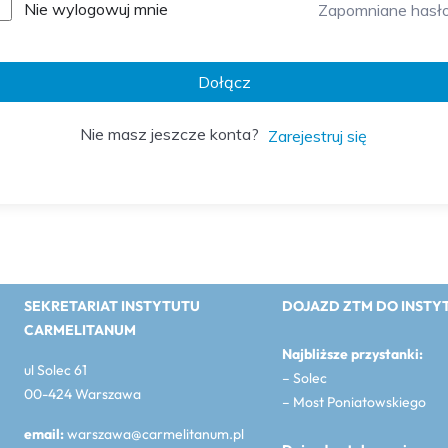
Nie wylogowuj mnie
Zapomniane hasł
Dołącz
Nie masz jeszcze konta?
Zarejestruj się
SEKRETARIAT INSTYTUTU
DOJAZD ZTM DO INSTY
CARMELITANUM
Najbliższe przystanki:
ul Solec 61
– Solec
00-424 Warszawa
– Most Poniatowskiego
email:
warszawa@carmelitanum.pl