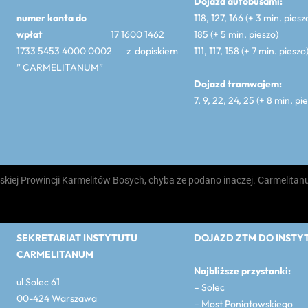
Dojazd autobusami:
numer konta do
118, 127, 166 (+ 3 min. piesz
wpłat
17 1600 1462
185 (+ 5 min. pieszo)
1733 5453 4000 0002 z dopiskiem
111, 117, 158 (+ 7 min. pieszo
” CARMELITANUM”
Dojazd tramwajem:
7, 9, 22, 24, 25 (+ 8 min. pi
skiej Prowincji Karmelitów Bosych, chyba że podano inaczej. Carmelit
SEKRETARIAT INSTYTUTU
DOJAZD ZTM DO INSTY
CARMELITANUM
Najbliższe przystanki:
ul Solec 61
– Solec
00-424 Warszawa
– Most Poniatowskiego