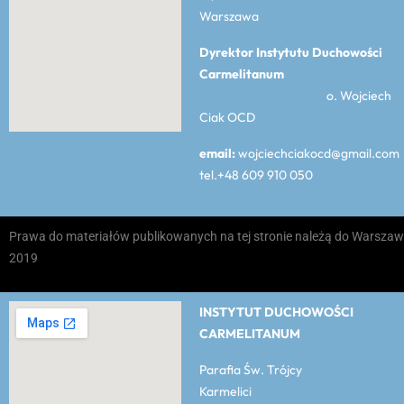
Warszawa
Dyrektor Instytutu Duchowości
Carmelitanum
o. Wojciech
Ciak OCD
email:
wojciechciakocd@gmail.com
tel.+48 609 910 050
Prawa do materiałów publikowanych na tej stronie należą do Warszaw
2019
INSTYTUT DUCHOWOŚCI
CARMELITANUM
Parafia Św. Trójcy
Karmelici