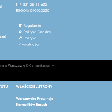
NIP: 521-28-85-632
o)
REGON: 040020230
)
Regulamin
Polityka Cookies
eszo)
Polityka
Prywatności
anum w Warszawie © Carmelitanum –
TUTU
WŁAŚCICIEL STRONY
Warszawska Prowincja
Karmelitów Bosych