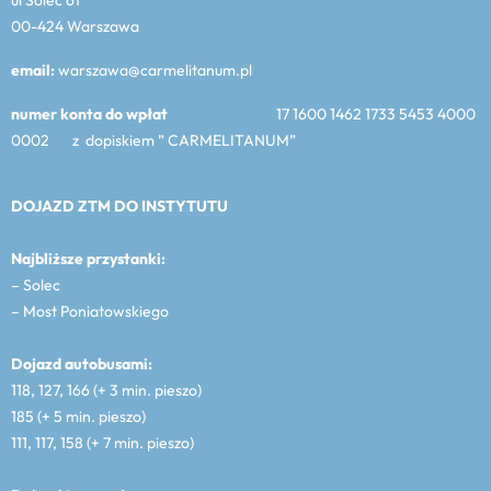
00-424 Warszawa
email:
warszawa@carmelitanum.pl
numer konta do wpłat
17 1600 1462 1733 5453 4000
0002 z dopiskiem ” CARMELITANUM”
DOJAZD ZTM DO INSTYTUTU
Najbliższe przystanki:
– Solec
– Most Poniatowskiego
Dojazd autobusami:
118, 127, 166 (+ 3 min. pieszo)
185 (+ 5 min. pieszo)
111, 117, 158 (+ 7 min. pieszo)