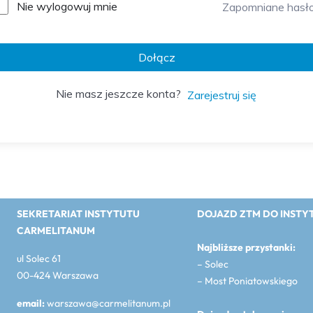
Nie wylogowuj mnie
Zapomniane hasł
Dołącz
Nie masz jeszcze konta?
Zarejestruj się
SEKRETARIAT INSTYTUTU
DOJAZD ZTM DO INSTY
CARMELITANUM
Najbliższe przystanki:
ul Solec 61
– Solec
00-424 Warszawa
– Most Poniatowskiego
email:
warszawa@carmelitanum.pl