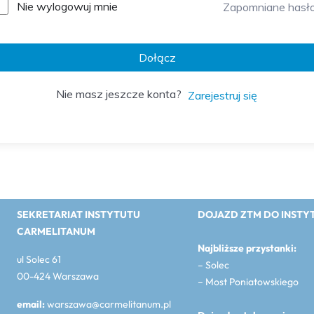
Nie wylogowuj mnie
Zapomniane hasł
Dołącz
Nie masz jeszcze konta?
Zarejestruj się
SEKRETARIAT INSTYTUTU
DOJAZD ZTM DO INSTY
CARMELITANUM
Najbliższe przystanki:
ul Solec 61
– Solec
00-424 Warszawa
– Most Poniatowskiego
email:
warszawa@carmelitanum.pl