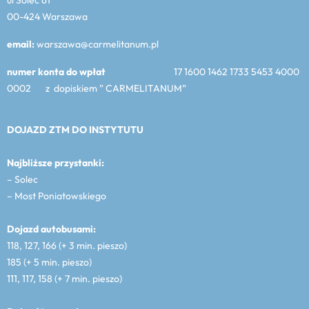
00-424 Warszawa
email:
warszawa@carmelitanum.pl
numer konta do wpłat
17 1600 1462 1733 5453 4000
0002 z dopiskiem ” CARMELITANUM”
DOJAZD ZTM DO INSTYTUTU
Najbliższe przystanki:
– Solec
– Most Poniatowskiego
Dojazd autobusami:
118, 127, 166 (+ 3 min. pieszo)
185 (+ 5 min. pieszo)
111, 117, 158 (+ 7 min. pieszo)