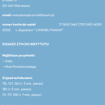
00-424 Warszawa
email:
warszawa@carmelitanum.pl
numer konta do wpłat
17 1600 1462 1733 5453 4000
0002 z dopiskiem ” CARMELITANUM”
DOJAZD ZTM DO INSTYTUTU
Najbliższe przystanki:
– Solec
– Most Poniatowskiego
Dojazd autobusami:
118, 127, 166 (+ 3 min. pieszo)
185 (+ 5 min. pieszo)
111, 117, 158 (+ 7 min. pieszo)