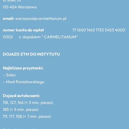
00-424 Warszawa
email:
warszawa@carmelitanum.pl
numer konta do wpłat
17 1600 1462 1733 5453 4000
0002 z dopiskiem ” CARMELITANUM”
DOJAZD ZTM DO INSTYTUTU
Najbliższe przystanki:
– Solec
– Most Poniatowskiego
Dojazd autobusami:
118, 127, 166 (+ 3 min. pieszo)
185 (+ 5 min. pieszo)
111, 117, 158 (+ 7 min. pieszo)