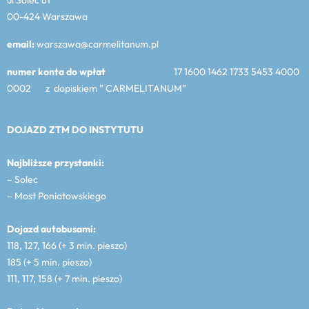
00-424 Warszawa
email:
warszawa@carmelitanum.pl
numer konta do wpłat
17 1600 1462 1733 5453 4000
0002 z dopiskiem ” CARMELITANUM”
DOJAZD ZTM DO INSTYTUTU
Najbliższe przystanki:
– Solec
– Most Poniatowskiego
Dojazd autobusami:
118, 127, 166 (+ 3 min. pieszo)
185 (+ 5 min. pieszo)
111, 117, 158 (+ 7 min. pieszo)