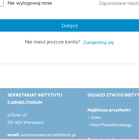
Nie wylogowuj mnie
Zapomniane hasł
Dołącz
Nie masz jeszcze konta?
Zarejestruj się
SEKRETARIAT INSTYTUTU
DOJAZD ZTM DO INSTY
CARMELITANUM
Najbliższe przystanki:
ul Solec 61
– Solec
00-424 Warszawa
– Most Poniatowskiego
email:
warszawa@carmelitanum.pl