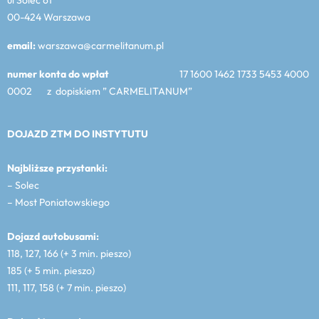
00-424 Warszawa
email:
warszawa@carmelitanum.pl
numer konta do wpłat
17 1600 1462 1733 5453 4000
0002 z dopiskiem ” CARMELITANUM”
DOJAZD ZTM DO INSTYTUTU
Najbliższe przystanki:
– Solec
– Most Poniatowskiego
Dojazd autobusami:
118, 127, 166 (+ 3 min. pieszo)
185 (+ 5 min. pieszo)
111, 117, 158 (+ 7 min. pieszo)