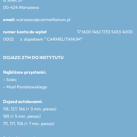
00-424 Warszawa
email:
warszawa@carmelitanum.pl
numer konta do wpłat
17 1600 1462 1733 5453 4000
0002 z dopiskiem ” CARMELITANUM”
DOJAZD ZTM DO INSTYTUTU
Najbliższe przystanki:
– Solec
– Most Poniatowskiego
Dojazd autobusami:
118, 127, 166 (+ 3 min. pieszo)
185 (+ 5 min. pieszo)
111, 117, 158 (+ 7 min. pieszo)