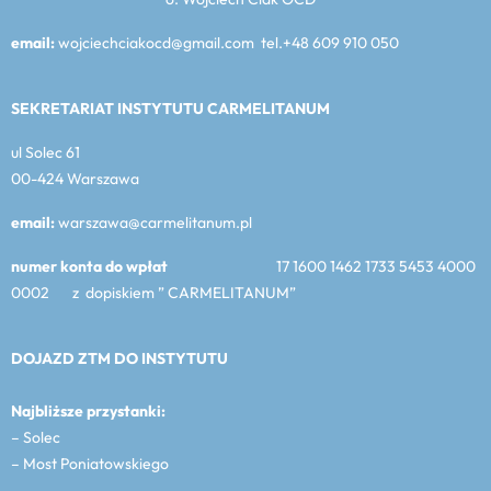
email:
wojciechciakocd@gmail.com tel.+48 609 910 050
SEKRETARIAT INSTYTUTU CARMELITANUM
ul Solec 61
00-424 Warszawa
email:
warszawa@carmelitanum.pl
numer konta do wpłat
17 1600 1462 1733 5453 4000
0002 z dopiskiem ” CARMELITANUM”
DOJAZD ZTM DO INSTYTUTU
Najbliższe przystanki:
– Solec
– Most Poniatowskiego