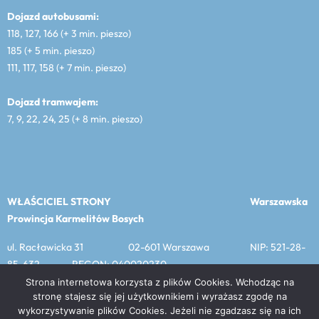
Dojazd autobusami:
118, 127, 166 (+ 3 min. pieszo)
185 (+ 5 min. pieszo)
111, 117, 158 (+ 7 min. pieszo)
Dojazd tramwajem:
7, 9, 22, 24, 25 (+ 8 min. pieszo)
WŁAŚCICIEL STRONY
Warszawska
Prowincja Karmelitów Bosych
ul. Racławicka 31 02-601 Warszawa NIP: 521-28-
85-632 REGON: 040020230
Strona internetowa korzysta z plików Cookies. Wchodząc na
stronę stajesz się jej użytkownikiem i wyrażasz zgodę na
wykorzystywanie plików Cookies. Jeżeli nie zgadzasz się na ich
MENU