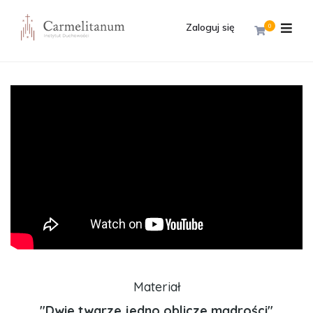
Zaloguj się
0
Materiał
"Dwie twarze jedno oblicze mądrości"