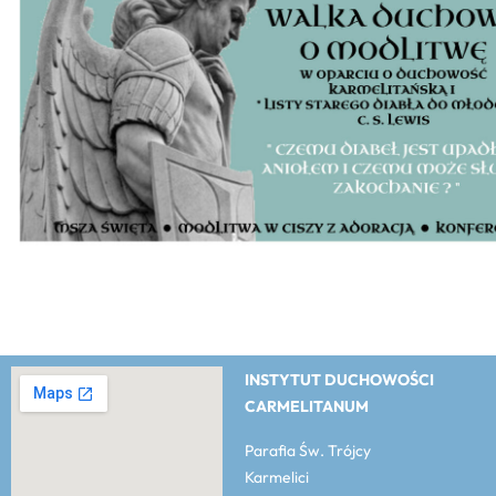
INSTYTUT DUCHOWOŚCI
CARMELITANUM
Parafia Św. Trójcy
Karmelici