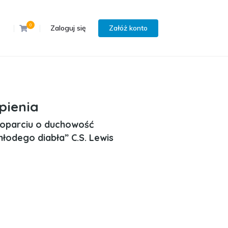
0
Zaloguj się
Załóż konto
pienia
oparciu o duchowość
młodego diabła” C.S. Lewis