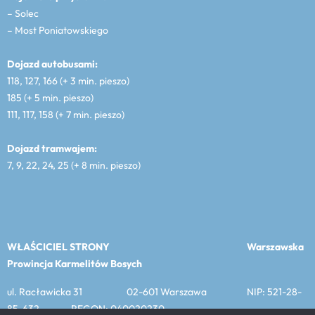
– Solec
– Most Poniatowskiego
Dojazd autobusami:
118, 127, 166 (+ 3 min. pieszo)
185 (+ 5 min. pieszo)
111, 117, 158 (+ 7 min. pieszo)
Dojazd tramwajem:
7, 9, 22, 24, 25 (+ 8 min. pieszo)
WŁAŚCICIEL STRONY
Warszawska
Prowincja Karmelitów Bosych
ul. Racławicka 31 02-601 Warszawa NIP: 521-28-
85-632 REGON: 040020230