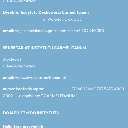
00-424 Warszawa
Dyrektor Instytutu Duchowości Carmelitanum
o. Wojciech Ciak OCD
email:
wojciechciakocd@gmail.com tel.+48 609 910 050
SEKRETARIAT INSTYTUTU CARMELITANUM
ul Solec 61
00-424 Warszawa
email:
warszawa@carmelitanum.pl
numer konta do wpłat
17 1600 1462 1733 5453 4000
0002 z dopiskiem ” CARMELITANUM”
DOJAZD ZTM DO INSTYTUTU
Najbliższe przystanki: