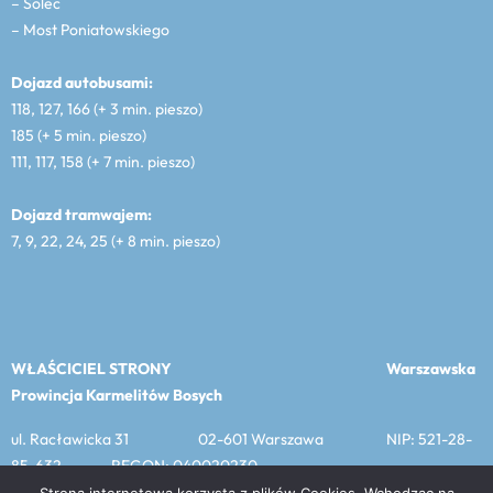
– Solec
– Most Poniatowskiego
Dojazd autobusami:
118, 127, 166 (+ 3 min. pieszo)
185 (+ 5 min. pieszo)
111, 117, 158 (+ 7 min. pieszo)
Dojazd tramwajem:
7, 9, 22, 24, 25 (+ 8 min. pieszo)
WŁAŚCICIEL STRONY
Warszawska
Prowincja Karmelitów Bosych
ul. Racławicka 31 02-601 Warszawa NIP: 521-28-
85-632 REGON: 040020230