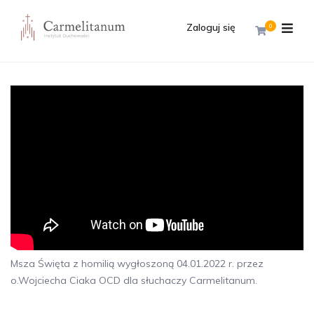
Zaloguj się
0
Msza Święta z homilią wygłoszoną 04.01.2022 r. przez
o.Wojciecha Ciaka OCD dla słuchaczy Carmelitanum.