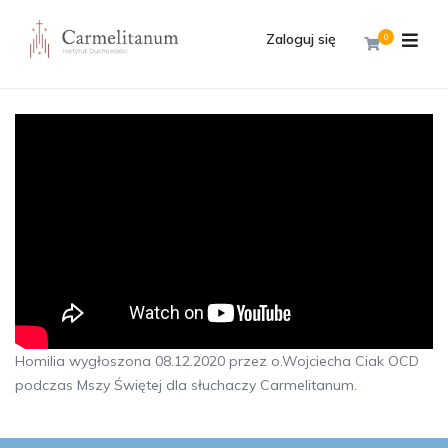
Zaloguj się
0
Homilia wygłoszona 08.12.2020 przez o.Wojciecha Ciak OCD
podczas Mszy Świętej dla słuchaczy Carmelitanum.