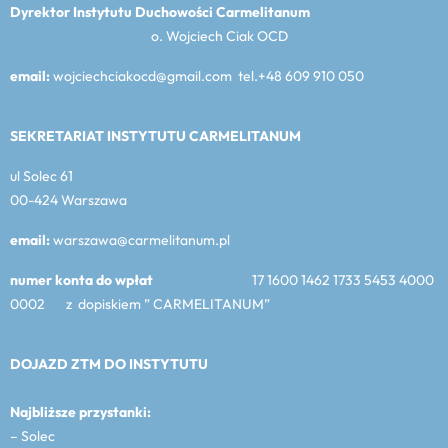
Dyrektor Instytutu Duchowości Carmelitanum
o. Wojciech Ciak OCD
email:
wojciechciakocd@gmail.com tel.+48 609 910 050
SEKRETARIAT INSTYTUTU CARMELITANUM
ul Solec 61
00-424 Warszawa
email:
warszawa@carmelitanum.pl
numer konta do wpłat
17 1600 1462 1733 5453 4000
0002 z dopiskiem ” CARMELITANUM”
DOJAZD ZTM DO INSTYTUTU
Najbliższe przystanki:
– Solec