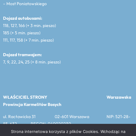
– Most Poniatowskiego
Dojazd autobusami:
118, 127, 166 (+ 3 min. pieszo)
185 (+ 5 min. pieszo)
111, 117, 158 (+ 7 min. pieszo)
Dojazd tramwajem:
7, 9, 22, 24, 25 (+ 8 min. pieszo)
WŁAŚCICIEL STRONY
Warszawska
Prowincja Karmelitów Bosych
ul. Racławicka 31 02-601 Warszawa NIP: 521-28-
85-632 REGON: 040020230
Strona internetowa korzysta z plików Cookies. Wchodząc na