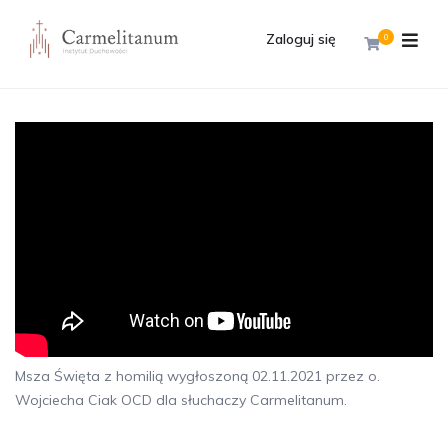
Zaloguj się
0
Msza Święta z homilią wygłoszoną 02.11.2021 przez o.
Wojciecha Ciak OCD dla słuchaczy Carmelitanum.