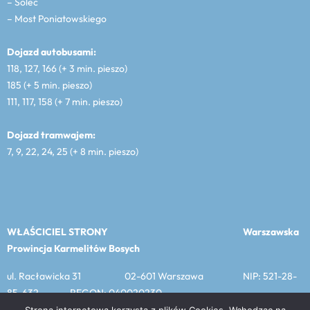
– Solec
– Most Poniatowskiego
Dojazd autobusami:
118, 127, 166 (+ 3 min. pieszo)
185 (+ 5 min. pieszo)
111, 117, 158 (+ 7 min. pieszo)
Dojazd tramwajem:
7, 9, 22, 24, 25 (+ 8 min. pieszo)
WŁAŚCICIEL STRONY
Warszawska
Prowincja Karmelitów Bosych
ul. Racławicka 31 02-601 Warszawa NIP: 521-28-
85-632 REGON: 040020230