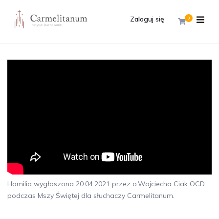
Zaloguj się
0
Homilia wygłoszona 20.04.2021 przez o.Wojciecha Ciak OCD
podczas Mszy Świętej dla słuchaczy Carmelitanum.