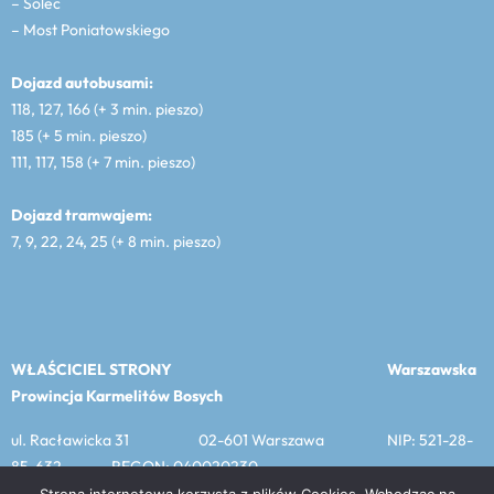
– Solec
– Most Poniatowskiego
Dojazd autobusami:
118, 127, 166 (+ 3 min. pieszo)
185 (+ 5 min. pieszo)
111, 117, 158 (+ 7 min. pieszo)
Dojazd tramwajem:
7, 9, 22, 24, 25 (+ 8 min. pieszo)
WŁAŚCICIEL STRONY
Warszawska
Prowincja Karmelitów Bosych
ul. Racławicka 31 02-601 Warszawa NIP: 521-28-
85-632 REGON: 040020230