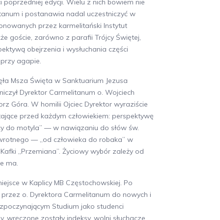
i poprzedniej edycji. Wielu z nich bowiem nie
itanum i postanawia nadal uczestniczyć w
nowanych przez karmelitański Instytut
że goście, zarówno z parafii Trójcy Świętej,
spektywą obejrzenia i wysłuchania części
 przy agapie.
ęła Msza Święta w Sanktuarium Jezusa
niczył Dyrektor Carmelitanum o. Wojciech
rz Góra. W homilii Ojciec Dyrektor wyraziście
tające przed każdym człowiekiem: perspektywę
cy do motyla” — w nawiązaniu do słów św.
dwrotnego — „od człowieka do robaka” w
Kafki „Przemiana”. Życiowy wybór zależy od
ie ma.
miejsce w Kaplicy MB Częstochowskiej. Po
przez o. Dyrektora Carmelitanum do nowych i
ozpoczynającym Studium jako studenci
ny, wręczone zostały indeksy, wolni słuchacze