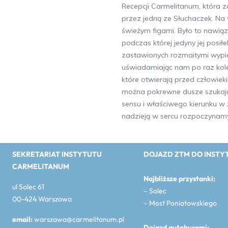
Recepcji Carmelitanum, która 
przez jedną ze Słuchaczek. Na
świeżym figami. Było to nawiąza
podczas której jedyny jej posił
zastawionych rozmaitymi wypie
uświadamiając nam po raz kolej
które otwierają przed człowiek
można pokrewne dusze szukają
sensu i właściwego kierunku w 
nadzieją w sercu rozpoczynamy
SEKRETARIAT INSTYTUTU
DOJAZD ZTM DO INSTY
CARMELITANUM
Najbliższe przystanki:
ul Solec 61
– Solec
00-424 Warszawa
– Most Poniatowskiego
email:
warszawa@carmelitanum.pl
Dojazd autobusami: