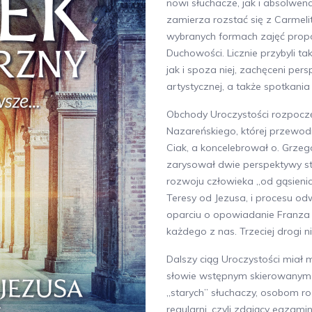
nowi słuchacze, jak i absolwenc
zamierza rozstać się z Carmel
wybranych formach zajęć propo
Duchowości. Licznie przybyli tak
jak i spoza niej, zachęceni per
artystycznej, a także spotkania
Obchody Uroczystości rozpocz
Nazareńskiego, której przewod
Ciak, a koncelebrował o. Grzego
zarysował dwie perspektywy s
rozwoju człowieka „od gąsieni
Teresy od Jezusa, i procesu o
oparciu o opowiadanie Franza 
każdego z nas. Trzeciej drogi n
Dalszy ciąg Uroczystości miał 
słowie wstępnym skierowanym 
„starych” słuchaczy, osobom r
regularni, czyli zdający egzami