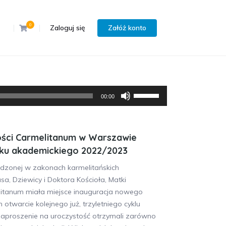
0
Zaloguj się
Załóż konto
Używaj
00:00
strzałek
do
góry/do
ości Carmelitanum w Warszawie
dołu
oku akademickiego 2022/2023
aby
zwiększyć
odzonej w zakonach karmelitańskich
lub
sa, Dziewicy i Doktora Kościoła, Matki
zmniejszyć
itanum miała miejsce inauguracja nowego
głośność.
otwarcie kolejnego już, trzyletniego cyklu
aproszenie na uroczystość otrzymali zarówno