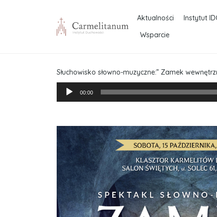
Aktualności
Instytut ID
Wsparcie
Słuchowisko słowno-muzyczne:” Zamek wewnętrzn
Odtwarzacz
00:00
plików
dźwiękowych