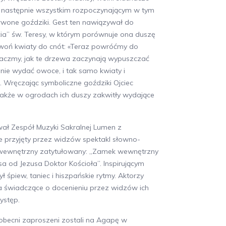
 a następnie wszystkim rozpoczynającym w tym
erwone goździki. Gest ten nawiązywał do
cia” św. Teresy, w którym porównuje ona duszę
 woń kwiaty do cnót: «Teraz powróćmy do
baczmy, jak te drzewa zaczynają wypuszczać
pnie wydać owoce, i tak samo kwiaty i
 Wręczając symboliczne goździki Ojciec
akże w ogrodach ich duszy zakwitły wydające
ał Zespół Muzyki Sakralnej Lumen z
ie przyjęty przez widzów spektakl słowno-
wewnętrzny zatytułowany: „Zamek wewnętrzny
a od Jezusa Doktor Kościoła”. Inspirującym
śpiew, taniec i hiszpańskie rytmy. Aktorzy
a świadczące o docenieniu przez widzów ich
ystęp.
obecni zaproszeni zostali na Agapę w