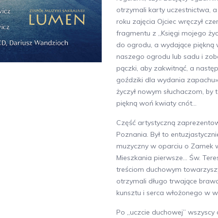
otrzymali karty uczestnictwa,
roku zajęcia Ojciec wręczył cz
fragmentu z „Księgi mojego ży
do ogrodu, a wydające piękną
naszego ogrodu lub sadu i zo
pączki, aby zakwitnąć, a nastę
goździki dla wydania zapachu».
życzył nowym słuchaczom, by t
piękną woń kwiaty cnót…
Część artystyczną zaprezentow
Poznania. Był to entuzjastyczn
muzyczny w oparciu o Zamek 
Mieszkania pierwsze… Św. Teres
treściom duchowym towarzyszył 
otrzymali długo trwające braw
kunsztu i serca włożonego w w
Po „uczcie duchowej” wszyscy 