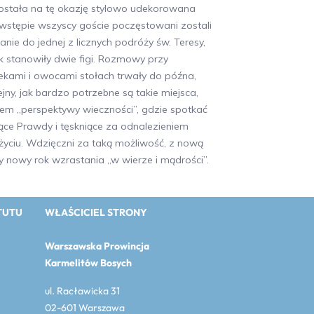
została na tę okazję stylowo udekorowana
 wstępie wszyscy goście poczęstowani zostali
nie do jednej z licznych podróży św. Teresy,
ek stanowiły dwie figi. Rozmowy przy
kami i owocami stołach trwały do późna,
ny, jak bardzo potrzebne są takie miejsca,
iem „perspektywy wieczności”, gdzie spotkać
ce Prawdy i tęskniące za odnalezieniem
życiu. Wdzięczni za taką możliwość, z nową
 nowy rok wzrastania „w wierze i mądrości”.
TUTU
WŁAŚCICIEL STRONY
Warszawska Prowincja
Karmelitów Bosych
ul. Racławicka 31
02-601 Warszawa