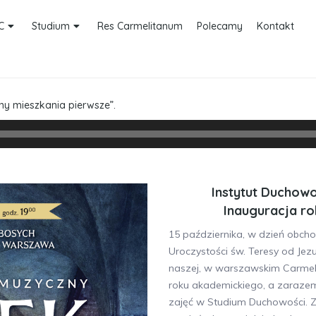
C
Studium
Res Carmelitanum
Polecamy
Kontakt
y mieszkania pierwsze”.
Instytut Duchow
Inauguracja r
15 października, w dzień obch
Uroczystości św. Teresy od Jezu
naszej, w warszawskim Carmel
roku akademickiego, a zarazem 
zajęć w Studium Duchowości. Z