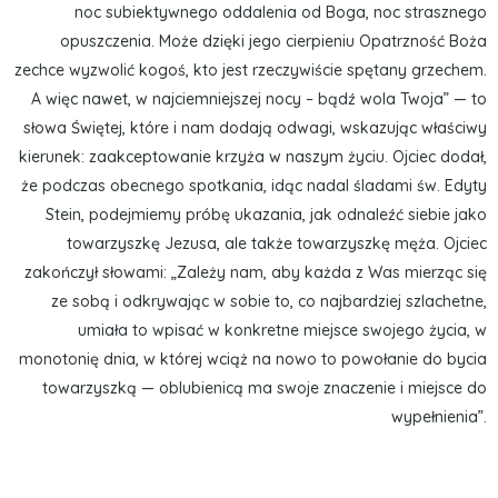
noc subiektywnego oddalenia od Boga, noc strasznego
opuszczenia. Może dzięki jego cierpieniu Opatrzność Boża
zechce wyzwolić kogoś, kto jest rzeczywiście spętany grzechem.
A więc nawet, w najciemniejszej nocy – bądź wola Twoja” — to
słowa Świętej, które i nam dodają odwagi, wskazując właściwy
kierunek: zaakceptowanie krzyża w naszym życiu. Ojciec dodał,
że podczas obecnego spotkania, idąc nadal śladami św. Edyty
Stein, podejmiemy próbę ukazania, jak odnaleźć siebie jako
towarzyszkę Jezusa, ale także towarzyszkę męża. Ojciec
zakończył słowami: „Zależy nam, aby każda z Was mierząc się
ze sobą i odkrywając w sobie to, co najbardziej szlachetne,
umiała to wpisać w konkretne miejsce swojego życia, w
monotonię dnia, w której wciąż na nowo to powołanie do bycia
towarzyszką — oblubienicą ma swoje znaczenie i miejsce do
wypełnienia”.