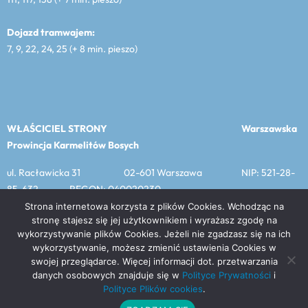
Dojazd tramwajem:
7, 9, 22, 24, 25 (+ 8 min. pieszo)
WŁAŚCICIEL STRONY
Warszawska
Prowincja Karmelitów Bosych
ul. Racławicka 31 02-601 Warszawa NIP: 521-28-
85-632 REGON: 040020230
Strona internetowa korzysta z plików Cookies. Wchodząc na
stronę stajesz się jej użytkownikiem i wyrażasz zgodę na
wykorzystywanie plików Cookies. Jeżeli nie zgadzasz się na ich
MENU
wykorzystywanie, możesz zmienić ustawienia Cookies w
swojej przeglądarce. Więcej informacji dot. przetwarzania
Prawa do materiałów publikowanych na tej stronie należą do
danych osobowych znajduje się w
Polityce Prywatności
i
Warszawskiej Prowincji Karmelitów Bosych, chyba że podano
Polityce Plików cookies
.
inaczej. Carmelitanum w Warszawie © Carmelitanum – 2019