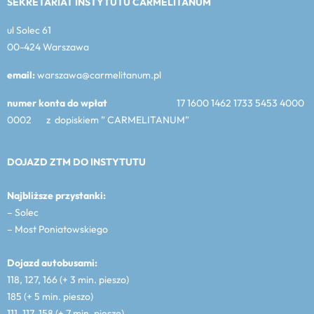
SEKRETARIAT INSTYTUTU CARMELITANUM
ul Solec 61
00-424 Warszawa
email:
warszawa@carmelitanum.pl
numer konta do wpłat
17 1600 1462 1733 5453 4000
0002 z dopiskiem ” CARMELITANUM”
DOJAZD ZTM DO INSTYTUTU
Najbliższe przystanki:
– Solec
– Most Poniatowskiego
Dojazd autobusami:
118, 127, 166 (+ 3 min. pieszo)
185 (+ 5 min. pieszo)
111, 117, 158 (+ 7 min. pieszo)