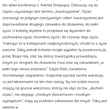
ten dzień konferencji o. Kamila Strójwąsa. Odnosząc się do
często używanego dziś terminu „towarzyszenie”, Ojciec
zaznaczył, że jedynym rzeczywistym celem towarzyszenia jest
doprowadzenie drugiego człowieka do zbawienia, do pełni
życia. U kobiety dążenie to przejawia się dążeniem do
zachowania życia, chronienia życia i do rozwoju tego życia.
Traktując to w kategoriach nadprzyrodzonych, chodzi tu o życie
wieczne. Żeby jednak kobieta mogła wypełnić tę powierzoną jej
przez Boga rolę, stać się dobrą towarzyszką prowadzącą
innych po drogach do zbawienia, musi stać się człowiekiem „w
pełni tego słowa znaczeniu”. Edyta Stein, świadoma
chorobliwego zagubienia i tragicznej sytuacji świata wskazuje,
co jest lekarstwem na ten stan rzeczy. Są nim ludzie mocno
stojący na gruncie wieczności, którzy nie idąc za tzw. „duchem
czasu”, nie ulegając „modnym dziwactwom i modnym
występkom”, stają się punktem odniesienia dla innych. Taką jest
właśnie w