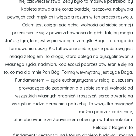
niej człowieczeństwo. Żeby było to możliwe potrzeba, by
kobieta stawała się coraz bardziej rzeczowa, nabywała
pewnych cech męskich i włączała rozum w ten proces rozwoju.
Celem jest osiągnięcie pełnej wolności od siebie samej i
przeniesienie się z powierzchowności do głębi tak, by mogła
stać się tym, kim jest w pierwotnym zamyśle Boga. To droga do
formowania duszy. Kształtowanie siebie, gdzie podstawą jest
relacja z Bogiem. To droga, która polega na dyscyplinowaniu
własnego życia, nadmiaru kobiecości poprzez otwieranie się na
to, co ma dla mnie Pan Bóg. Formą wewnętrzną jest życie Boga.
Fundamentem — życie eucharystyczne w relacji z Jezusem
prowadzące do zapominania o sobie samej, wolność od
wszystkich własnych pragnień i roszczeń, serce otwarte na
wszystkie cudze cierpienia i potrzeby. To wszystko osiągnąć
można poprzez codzienne,
ufne obcowanie ze Zbawicielem obecnym w tabernakulum.
Relacja z Bogiem to
fundament wieczności, na którym dopiero budować można