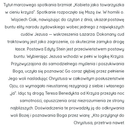
Tytuł marcowego spotkania brzmiał: „Kobieta jako towarzyszka
w cieniu krzyża”. Spotkanie rozpoczęło się Mszą św. W homilii o.
Wojciech Ciak, nawiązując do czytań z dnia, ukazał postawę
buntu elity narodu żydowskiego wobec jednego z największych
cudów Jezusa — wskrzeszenia Łazarza. Dokonany cud
traktowany jest jako zagrożenie, co skutecznie zamyka drogę
łasce. Postawa Edyty Stein jest przeciwieństwem postawy
buntu. Wybierając Jezusa wchodzi w pełni w logikę Krzyża.
Przyzwyczajona do samodzielnego myślenia i poszukiwania
Boga, uczyła się poznawać Go coraz głębiej przez pełnienie
Jego woli naśladując Chrystusa w całkowitym posłuszeństwie
Ojcu, co wymagało nieustannej rezygnacji z siebie i własnego
„ja”. Idąc tą drogą Teresa Benedykta od Krzyża przeżyła noc
samotności, opuszczenia oraz niezrozumienia ze strony
najbliższych. Doświadczenia te prowadziły ją do odkrywania
woli Bożej i poznawania Boga przez wiarę: „Kto przylgnął do
Chrystusa, przetrwa nawet