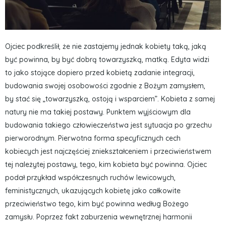
Ojciec podkreślił, że nie zastajemy jednak kobiety taką, jaką
być powinna, by być dobrą towarzyszką, matką. Edyta widzi
to jako stojące dopiero przed kobietą zadanie integracji,
budowania swojej osobowości zgodnie z Bożym zamysłem,
by stać się „towarzyszką, ostoją i wsparciem”. Kobieta z samej
natury nie ma takiej postawy. Punktem wyjściowym dla
budowania takiego człowieczeństwa jest sytuacja po grzechu
pierworodnym. Pierwotna forma specyficznych cech
kobiecych jest najczęściej zniekształceniem i przeciwieństwem
tej należytej postawy, tego, kim kobieta być powinna. Ojciec
podał przykład współczesnych ruchów lewicowych,
feministycznych, ukazujących kobietę jako całkowite
przeciwieństwo tego, kim być powinna według Bożego
zamysłu. Poprzez fakt zaburzenia wewnętrznej harmonii