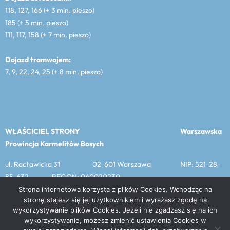
118, 127, 166 (+ 3 min. pieszo)
185 (+ 5 min. pieszo)
111, 117, 158 (+ 7 min. pieszo)
Dojazd tramwajem:
7, 9, 22, 24, 25 (+ 8 min. pieszo)
WŁAŚCICIEL STRONY
Warszawska
Prowincja Karmelitów Bosych
ul. Racławicka 31 02-601 Warszawa NIP: 521-28-
85-632 REGON: 040020230
Strona internetowa korzysta z plików Cookies. Wchodząc na
stronę stajesz się jej użytkownikiem i wyrażasz zgodę na
wykorzystywanie plików Cookies. Jeżeli nie zgadzasz się na ich
MENU
wykorzystywanie, możesz zmienić ustawienia Cookies w