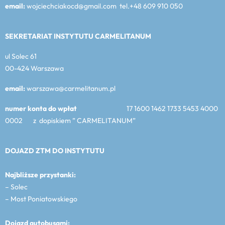
email:
wojciechciakocd@gmail.com tel.+48 609 910 050
SEKRETARIAT INSTYTUTU CARMELITANUM
ul Solec 61
00-424 Warszawa
email:
warszawa@carmelitanum.pl
numer konta do wpłat
17 1600 1462 1733 5453 4000
0002 z dopiskiem ” CARMELITANUM”
DOJAZD ZTM DO INSTYTUTU
Najbliższe przystanki:
– Solec
– Most Poniatowskiego
Dojazd autobusami: