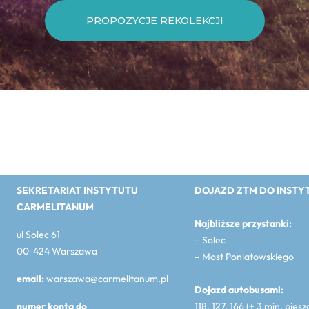
PROPOZYCJE REKOLEKCJI
SEKRETARIAT INSTYTUTU
DOJAZD ZTM DO INSTY
CARMELITANUM
Najbliższe przystanki:
ul Solec 61
– Solec
00-424 Warszawa
– Most Poniatowskiego
email:
warszawa@carmelitanum.pl
Dojazd autobusami:
numer konta do
118, 127, 166 (+ 3 min. piesz