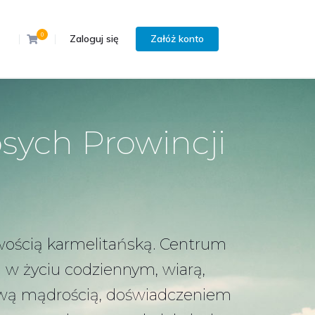
0
Zaloguj się
Załóż konto
sych Prowincji
owością karmelitańską. Centrum
 w życiu codziennym, wiarą,
m swą mądrością, doświadczeniem