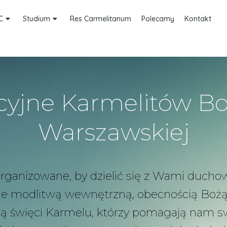
C
Studium
Res Carmelitanum
Polecamy
Kontakt
yjne Karmelitów Bo
Warszawskiej
organizowane, by dzielić się z Wami duch
ie modlitwą wewnętrzną, obecnością Bożą
ami są święci Karmelu, którzy pomagają na