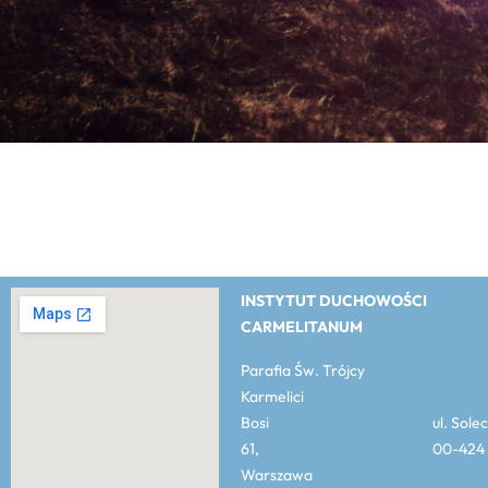
INSTYTUT DUCHOWOŚCI
CARMELITANUM
Parafia Św. Trójcy
Karmelici
Bosi ul. Solec
61, 00-424
Warszawa