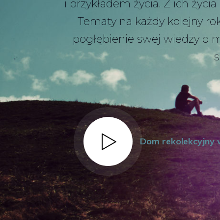
i przykładem życia. Z ich życ
Tematy na każdy kolejny ro
pogłębienie swej wiedzy o m
s
Dom rekolekcyjny 