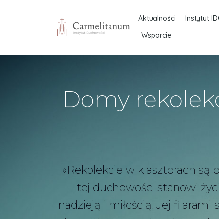
Aktualności
Instytut ID
Wsparcie
Domy rekolekc
«Rekolekcje w klasztorach są 
tej duchowości stanowi życ
nadzieją i miłością. Jej filar