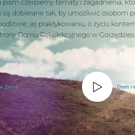
ia i pism czerpiemy tematy i zagadnienia, k
k są dobierane tak, by umożliwić osobom 
odlitwie, jej praktykowaniu, o życiu kont
trony Domu Rekolekcyjnego w Gorzędziej
w Zwoli
Dom re