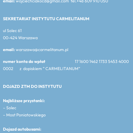
email:
wojciechciakocd@gmail.com tel.+48 609 910 050
SEKRETARIAT INSTYTUTU CARMELITANUM
ul Solec 61
00-424 Warszawa
email:
warszawa@carmelitanum.pl
numer konta do wpłat
17 1600 1462 1733 5453 4000
0002 z dopiskiem ” CARMELITANUM”
DOJAZD ZTM DO INSTYTUTU
Najbliższe przystanki:
– Solec
– Most Poniatowskiego
Dojazd autobusami: