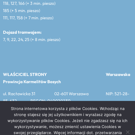
118, 127, 166 (+ 3 min. pieszo)
185 (+ 5 min. pieszo)
111, 117, 158 (+ 7 min. pieszo)
Dojazd tramwajem:
7, 9, 22, 24, 25 (+ 8 min. pieszo)
WŁAŚCICIEL STRONY
Warszawska
Prowincja Karmelitów Bosych
ul. Racławicka 31 02-601 Warszawa NIP: 521-28-
85-632 REGON: 040020230
Strona internetowa korzysta z plików Cookies. Wchodząc na
stronę stajesz się jej użytkownikiem i wyrażasz zgodę na
wykorzystywanie plików Cookies. Jeżeli nie zgadzasz się na ich
MENU
wykorzystywanie, możesz zmienić ustawienia Cookies w
swojej przeglądarce. Więcej informacji dot. przetwarzania