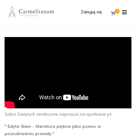
Zaloguj się
0
Salon Świętych serdecznie zaprasza na spotkanie pt:
" Edyta Stein - literatura piękna jako pomoc w
poszukiwaniu prawdy."