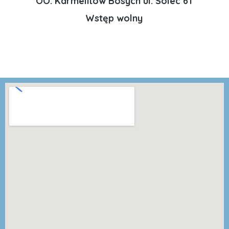
OO. Karmelitów Bosych ul. Solec 61
Wstęp wolny