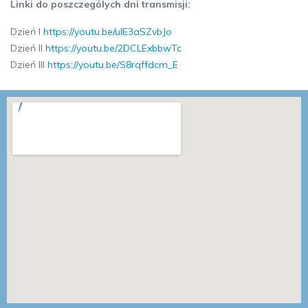
Linki do poszczególych dni transmisji:
Dzień I
https://youtu.be/uIE3aSZvbJo
Dzień II
https://youtu.be/2DCLExbbwTc
Dzień III
https://youtu.be/S8rqffdcm_E